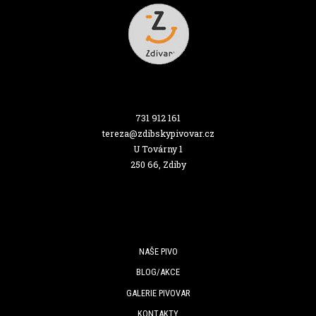
731 912 161
tereza@zdibskypivovar.cz
U Továrny 1
250 66, Zdiby
NAŠE PIVO
BLOG/AKCE
GALERIE PIVOVAR
KONTAKTY